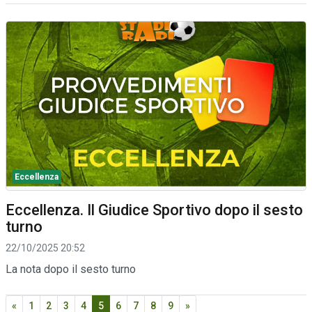
Eccellenza
Eccellenza. Il Giudice Sportivo dopo il sesto
turno
22/10/2025 20:52
La nota dopo il sesto turno
«
1
2
3
4
5
6
7
8
9
»