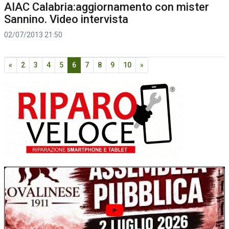
AIAC Calabria:aggiornamento con mister
Sannino. Video intervista
02/07/2013 21:50
«
2
3
4
5
6
7
8
9
10
»