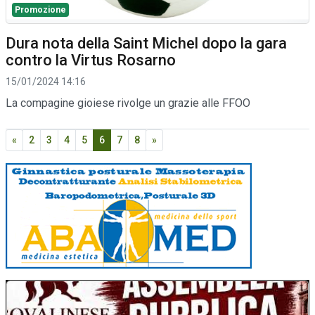
Promozione
Dura nota della Saint Michel dopo la gara
contro la Virtus Rosarno
15/01/2024 14:16
La compagine gioiese rivolge un grazie alle FFOO
«
2
3
4
5
6
7
8
»