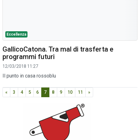
Eccellenza
GallicoCatona. Tra mal di trasferta e
programmi futuri
12/03/2018 11:27
Il punto in casa rossoblu
«
3
4
5
6
7
8
9
10
11
»