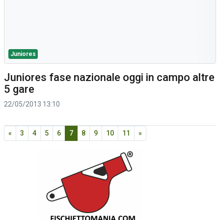
Juniores
Juniores fase nazionale oggi in campo altre
5 gare
22/05/2013 13:10
«
3
4
5
6
7
8
9
10
11
»