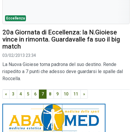
Eccellenza
20a Giornata di Eccellenza: la N.Gioiese
vince in rimonta. Guardavalle fa suo il big
match
03/02/2013 23:34
La Nuova Gioiese torna padrona del suo destino. Rende
rispedito a 7 punti che adesso deve guardarsi le spalle dal
Roccella.
«
3
4
5
6
7
8
9
10
11
»