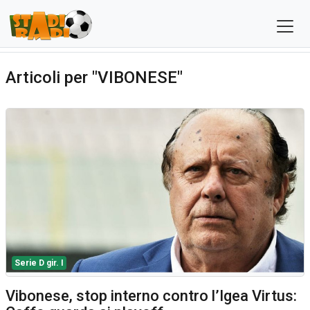
Articoli per "VIBONESE"
Serie D gir. I
Vibonese, stop interno contro l’Igea Virtus: