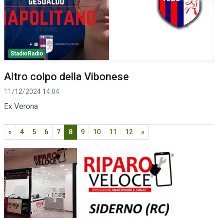
StadioRadio
Altro colpo della Vibonese
11/12/2024 14:04
Ex Verona
«
4
5
6
7
8
9
10
11
12
»