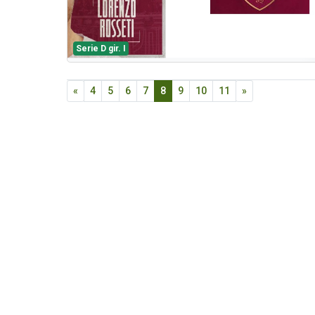
Serie D gir. I
«
4
5
6
7
8
9
10
11
»