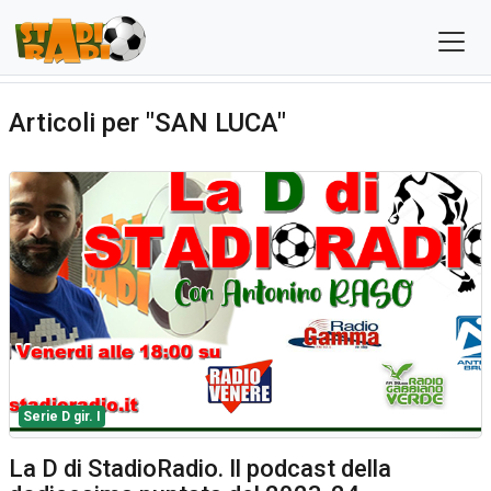
Articoli per "SAN LUCA"
Serie D gir. I
La D di StadioRadio. Il podcast della