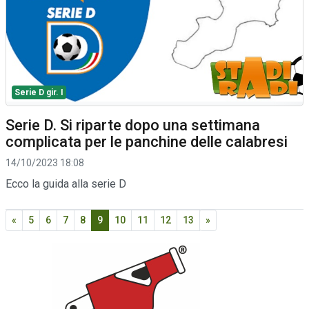
Serie D gir. I
Serie D. Si riparte dopo una settimana
complicata per le panchine delle calabresi
14/10/2023 18:08
Ecco la guida alla serie D
«
5
6
7
8
9
10
11
12
13
»