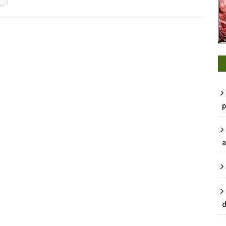
p
a
d