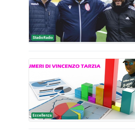
StadioRadio
Eccellenza