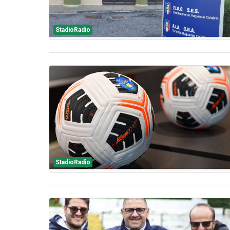
StadioRadio
StadioRadio