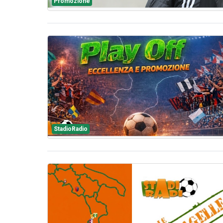
Promozione
StadioRadio