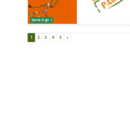
Serie D gir. I
1
2
3
4
5
»