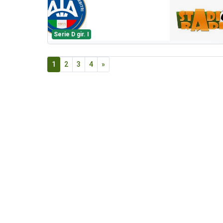
Serie D gir. I
1
2
3
4
»