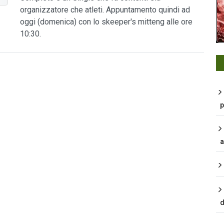
organizzatore che atleti. Appuntamento quindi ad
oggi (domenica) con lo skeeper's mitteng alle ore
10:30.
p
a
d