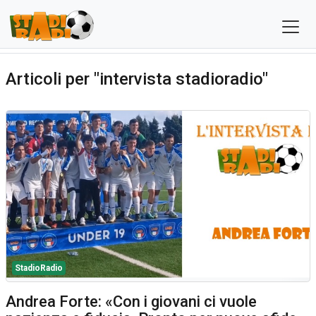
Articoli per "intervista stadioradio"
StadioRadio
Andrea Forte: «Con i giovani ci vuole