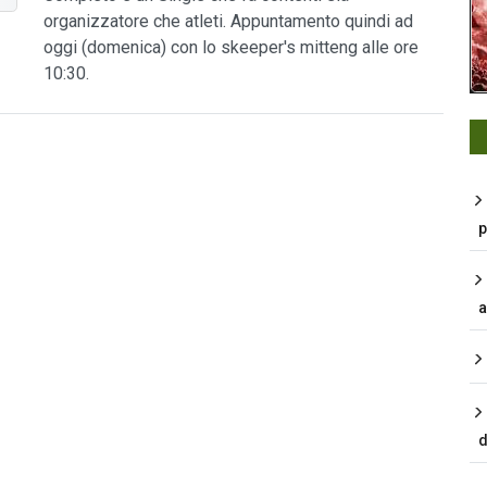
organizzatore che atleti. Appuntamento quindi ad
oggi (domenica) con lo skeeper's mitteng alle ore
10:30.
p
a
d