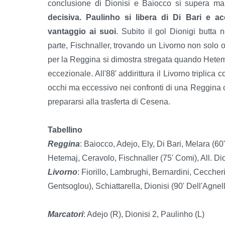
conclusione di Dionisi e Baiocco si supera m
decisiva. Paulinho si libera di Di Bari e a
vantaggio ai suoi
. Subito il gol Dionigi butta
parte, Fischnaller, trovando un Livorno non solo ord
per la Reggina si dimostra stregata quando Hetemaj
eccezionale. All'88' addirittura il Livorno triplica
occhi ma eccessivo nei confronti di una Reggina c
prepararsi alla trasferta di Cesena.
Tabellino
Reggina
: Baiocco, Adejo, Ely, Di Bari, Melara (60
Hetemaj, Ceravolo, Fischnaller (75' Comi), All. Di
Livorno
: Fiorillo, Lambrughi, Bernardini, Ceccheri
Gentsoglou), Schiattarella, Dionisi (90' Dell'Agnell
Marcatori
: Adejo (R), Dionisi 2, Paulinho (L)