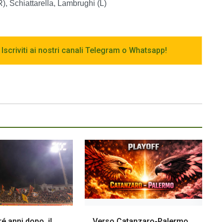
), Schiattarella, Lambrughi (L)
 Iscriviti ai nostri canali Telegram o Whatsapp!
é anni dopo, il
Verso Catanzaro-Palermo