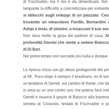
di Fischnaller, ma il tiro è da dimenticare. Nel
lampante la difficoltà a concretizzare per entram
si sblocchi sugli sviluppi di un piazzato. Cer
trovando un miracoloso Fiorillo, Bernardini 
Adejo è lesto, di sinistro, a insaccare il suo 
Non dura molto la gioia dei padroni di casa.
A
profondità Dionisi che mette a sedere Baiocco 
di Di Bari
.
Nel primo tempo non succede più nulla e dunque si
La ripresa inizia con gli stessi protagonisti del
al 48'. Poco dopo è sempre il brasiliano, ex di tu
un tentativo di Gemiti, sul cambio di fronte, che da
in area su un uno contro uno che poteva farsi int
Gemiti e risuona il grazie di Baiocco alla traver
sinistra di Ceravolo, testata di Fischnaller e p