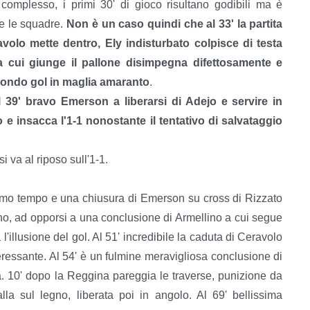
 complesso, i primi 30' di gioco risultano godibili ma è
be le squadre.
Non è un caso quindi che al 33' la partita
avolo mette dentro, Ely indisturbato colpisce di testa
a cui giunge il pallone disimpegna difettosamente e
secondo gol in maglia amaranto
.
l 39' bravo Emerson a liberarsi di Adejo e servire in
e insacca l'1-1 nonostante il tentativo di salvataggio
 va al riposo sull'1-1.
 primo tempo e una chiusura di Emerson su cross di Rizzato
rno, ad opporsi a una conclusione di Armellino a cui segue
 l'illusione del gol. Al 51' incredibile la caduta di Ceravolo
eressante. Al 54' è un fulmine meravigliosa conclusione di
sa. 10' dopo la Reggina pareggia le traverse, punizione da
alla sul legno, liberata poi in angolo. Al 69' bellissima