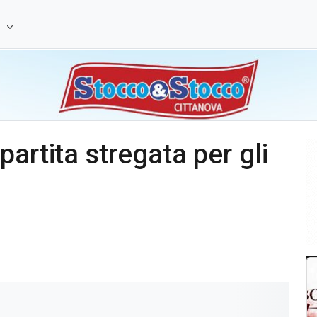
e
artita stregata per gli