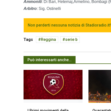
Ammoniti
: Di Bari, Hetemaj,Armelino, Bombagi (R
Arbitro
: Sig. Ostinelli
Non perderti nessuna notizia di Stadioradio.it!
Tags
Reggina
serie b
Può interessarti anche...
I Primi movimenti della
Quarantatr