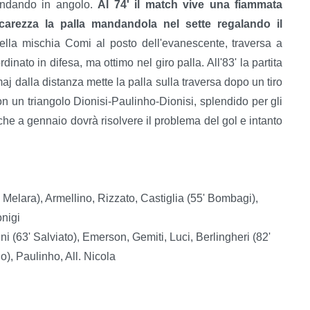
andando in angolo.
Al 74' il match vive una fiammata
ccarezza la palla mandandola nel sette regalando il
 nella mischia Comi al posto dell'evanescente, traversa a
inato in difesa, ma ottimo nel giro palla. All'83' la partita
 dalla distanza mette la palla sulla traversa dopo un tiro
 con un triangolo Dionisi-Paulinho-Dionisi, splendido per gli
he a gennaio dovrà risolvere il problema del gol e intanto
' Melara), Armellino, Rizzato, Castiglia (55' Bombagi),
onigi
ni (63' Salviato), Emerson, Gemiti, Luci, Berlingheri (82'
o), Paulinho, All. Nicola