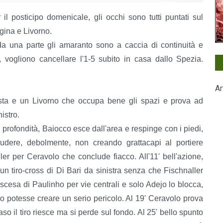
il posticipo domenicale, gli occhi sono tutti puntati sul
ggina e Livorno.
da una parte gli amaranto sono a caccia di continuità e
rdi, vogliono cancellare l'1-5 subito in casa dallo Spezia.
Ar
sta e un Livorno che occupa bene gli spazi e prova ad
istro.
 profondità, Baiocco esce dall'area e respinge con i piedi,
ludere, debolmente, non creando grattacapi al portiere
ler per Ceravolo che conclude fiacco. All'11' bell'azione,
 tiro-cross di Di Bari da sinistra senza che Fischnaller
iscesa di Paulinho per vie centrali e solo Adejo lo blocca,
ano potesse creare un serio pericolo. Al 19' Ceravolo prova
aso il tiro riesce ma si perde sul fondo. Al 25' bello spunto