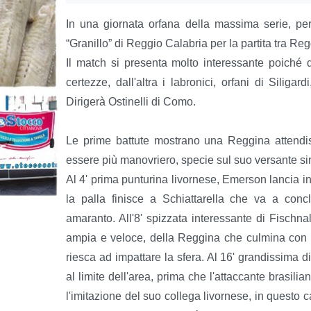
In una giornata orfana della massima serie, per 
“Granillo” di Reggio Calabria per la partita tra Re
Il match si presenta molto interessante poiché 
certezze, dall'altra i labronici, orfani di Siliga
Dirigerà Ostinelli di Como.
Le prime battute mostrano una Reggina attendi
essere più manovriero, specie sul suo versante sin
Al 4' prima punturina livornese, Emerson lancia in
la palla finisce a Schiattarella che va a conc
amaranto. All'8' spizzata interessante di Fischnal
ampia e veloce, della Reggina che culmina con un
riesca ad impattare la sfera. Al 16' grandissima d
al limite dell'area, prima che l'attaccante brasili
l'imitazione del suo collega livornese, in questo c