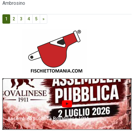
Ambrosino
1
2
3
4
5
»
Assemblea pubblica Bovalinese 1911