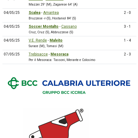
Mazzei 29’ (M), Zagarese 64’ (A)
04/05/25
Scalea
-
Amantea
2 - 0
Bruzzese -r-(S), Hostaniol 84’ (S)
04/05/25
Soccer Montalto
-
Cassano
3 - 1
Cruz, Cruz (S), Abbruzzese (S)
04/05/25
V.E. Rende
-
Malvito
1 - 4
Surace (M), Tomasi (M)
07/05/25
Trebisacce
-
Mesoraca
2 - 3
Per il Mesoraca: Tassoni, Merante e Colosimo