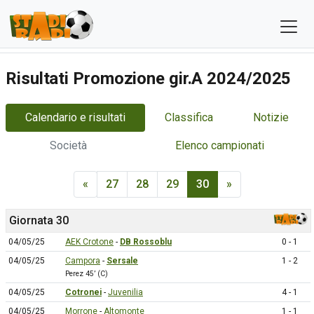
Risultati Promozione gir.A 2024/2025
Calendario e risultati
Classifica
Notizie
Società
Elenco campionati
«
27
28
29
30
»
Giornata 30
04/05/25
AEK Crotone
-
DB Rossoblu
0 - 1
04/05/25
Campora
-
Sersale
1 - 2
Perez 45’ (C)
04/05/25
Cotronei
-
Juvenilia
4 - 1
04/05/25
Morrone
-
Altomonte
1 - 1