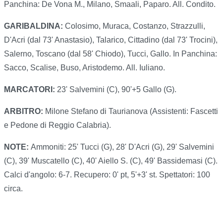
Panchina: De Vona M., Milano, Smaali, Paparo. All. Condito.
GARIBALDINA:
Colosimo, Muraca, Costanzo, Strazzulli,
D'Acri (dal 73' Anastasio), Talarico, Cittadino (dal 73' Trocini),
Salerno, Toscano (dal 58' Chiodo), Tucci, Gallo. In Panchina:
Sacco, Scalise, Buso, Aristodemo. All. Iuliano.
MARCATORI:
23' Salvemini (C), 90'+5 Gallo (G).
ARBITRO:
Milone Stefano di Taurianova (Assistenti: Fascetti
e Pedone di Reggio Calabria).
NOTE:
Ammoniti: 25' Tucci (G), 28' D'Acri (G), 29' Salvemini
(C), 39' Muscatello (C), 40' Aiello S. (C), 49' Bassidemasi (C).
Calci d'angolo: 6-7. Recupero: 0' pt, 5'+3' st. Spettatori: 100
circa.