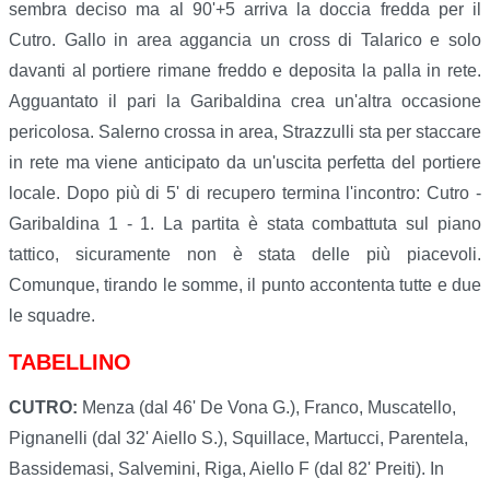
sembra deciso ma al 90'+5 arriva la doccia fredda per il
Cutro. Gallo in area aggancia un cross di Talarico e solo
davanti al portiere rimane freddo e deposita la palla in rete.
Agguantato il pari la Garibaldina crea un'altra occasione
pericolosa. Salerno crossa in area, Strazzulli sta per staccare
in rete ma viene anticipato da un'uscita perfetta del portiere
locale. Dopo più di 5' di recupero termina l'incontro: Cutro -
Garibaldina 1 - 1. La partita è stata combattuta sul piano
tattico, sicuramente non è stata delle più piacevoli.
Comunque, tirando le somme, il punto accontenta tutte e due
le squadre.
TABELLINO
CUTRO:
Menza (dal 46' De Vona G.), Franco, Muscatello,
Pignanelli (dal 32' Aiello S.), Squillace, Martucci, Parentela,
Bassidemasi, Salvemini, Riga, Aiello F (dal 82' Preiti). In