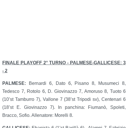
FINALE PLAYOFF 2° TURNO - PALMESE-GALLICESE: 3
- 2
PALMESE:
Bernardi 6, Dato 6, Pisano 8, Musumeci 8,
Tedesco 7, Rotolo 6, D. Giovinazzo 7, Amoruso 8, Tuoto 6
(10’st Tamburro 7), Vallone 7 (38’st Tripodi sv), Centenari 6
(18’st E. Giovinazzo 7). In panchina: Fiumanò, Spoleti,
Bracco, Sofio. Allenatore: Morelli 8.
GALLICESE:
Ebanista 6 (1’st Barillà 6) , Alampi 7, Fabrizio