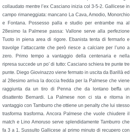
collaudato mentre l’ex Casciano inizia col 3-5-2. Gallicese in
campo rimaneggiata: mancano La Cava, Amodio, Monorchio
e Fontana. Possesso palla e studio per entrambe ma al
28esimo la Palmese passa: Vallone serve alla perfezione
Tuoto in piena area di rigore. Ebanista tenta di fermarlo e
travolge l’attaccante che però riesce a calciare per l’uno a
zero. Primo tempo a vantaggio della centenaria e nella
ripresa succede un po’ di tutto: Casciano schiera tre punte tre
punte. Diego Giovinazzo viene fermato in uscita da Barillà ed
al 28esimo arriva la doccia fredda per la Palmese che viene
raggiunta da un tiro di Penna che da lontano beffa un
disattento Bernardi. La Palmese non ci sta e ritorna in
vantaggio con Tamburro che ottiene un penalty che lui stesso
trasforma trasforma. Ancora Palmese che vuole chiudere il
match e Lino Amoruso serve splendidamente Tamburro che
fa 3 a 1. Sussulto Gallicese al primo minuto di recupero con