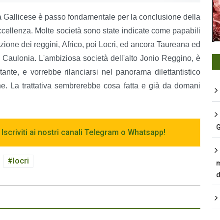
la Gallicese è passo fondamentale per la conclusione della
ccellenza. Molte società sono state indicate come papabili
omozione dei reggini, Africo, poi Locri, ed ancora Taureana ed
Caulonia. L'ambiziosa società dell'alto Jonio Reggino, è
nte, e vorrebbe rilanciarsi nel panorama dilettantistico
e. La trattativa sembrerebbe cosa fatta e già da domani
G
 Iscriviti ai nostri canali Telegram o Whatsapp!
locri
m
d