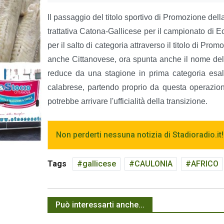
Il passaggio del titolo sportivo di Promozione del
trattativa Catona-Gallicese per il campionato di E
per il salto di categoria attraverso il titolo di Pr
anche Cittanovese, ora spunta anche il nome del 
reduce da una stagione in prima categoria esalta
calabrese, partendo proprio da questa operazion
potrebbe arrivare l'ufficialità della transizione.
Non perderti nessuna notizia di Stadioradio.it!
Tags
gallicese
CAULONIA
AFRICO
Può interessarti anche...