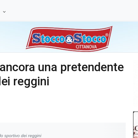
e
ancora una pretendente
dei reggini
 sportivo dei reggini