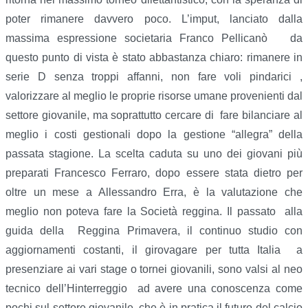
poter rimanere davvero poco. L’imput, lanciato dalla
massima espressione societaria Franco Pellicanò da
questo punto di vista è stato abbastanza chiaro: rimanere in
serie D senza troppi affanni, non fare voli pindarici ,
valorizzare al meglio le proprie risorse umane provenienti dal
settore giovanile, ma soprattutto cercare di fare bilanciare al
meglio i costi gestionali dopo la gestione “allegra” della
passata stagione. La scelta caduta su uno dei giovani più
preparati Francesco Ferraro, dopo essere stata dietro per
oltre un mese a Allessandro Erra, è la valutazione che
meglio non poteva fare la Società reggina. Il passato alla
guida della Reggina Primavera, il continuo studio con
aggiornamenti costanti, il girovagare per tutta Italia a
presenziare ai vari stage o tornei giovanili, sono valsi al neo
tecnico dell’Hinterreggio ad avere una conoscenza come
pochi sul settore giovanile, che è in pratica il futuro del calcio