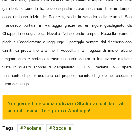
del Tarsitano, questa volta sembra per problemi all'impianto elettrico. Una
gara bella e corretta fra le due squadre scese in campo. Il primo tempo,
dopo un buon inizio del Roccella, vede la squadra della città di San
Francesco portarsi in vantaggio grazie ad un rigore guadagnato da
Chiappetta e segnato da Novello. Nel secondo tempo il Roccella preme il
piede sull'acceleratore e raggiunge il pareggio sempre dal dischetto con
Criniti. Ci prova fino alla fine il Roccella, ma i ragazzi di mister Sbano
tengono duro e portano a casa un punto contro la formazione migliore
vista in questo scorcio di campionato. L' U.S. Paolana 1922 spera
finalmente di poter usufruire del proprio impianto di gioco nel prossimo
turno casalingo.
Non perderti nessuna notizia di Stadioradio.it! Iscriviti
ai nostri canali Telegram o Whatsapp!
Tags
Paolana
Roccella