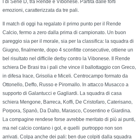
I di Serie D, tra Rende e Vibonese. Partita dalle forti
emozioni, caratterizzata da tre pali.
Il match di oggi ha regalato il primo punto per il Rende
Calcio, fermo a zero dalla prima di campionato. Un buon
pareggio sia per il morale, sia per la classifica: la squadra di
Giugno, finalmente, dopo 4 sconfitte consecutive, ottiene un
bel risultato nel difficile derby contro la Vibonese. Il Rende
schiera De Brasi tra i pali che vince il ballottaggio con Greco,
in difesa Irace, Grisolia e Miceli. Centrocampo formato da
Ottonello, Deffo, Russo e Piromallo. In attacco Musacco a
supporto di Galantucci e Gagliardi. La squadra di casa
schiera Mengone, Barreca, Koffi, De Cristofaro, Caterisano,
Porpora, Spanò, Da Dalto, Marasco, Cosentino e Giardina.
La compagine rendese forse avrebbe meritato di più ai punti,
ma nel calcio contano i gol, e quelli purtroppo non son
arrivati. Colpa anche dei pali: ben due colpiti dalla squadra