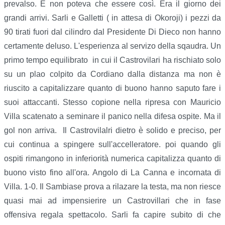
prevalso. E non poteva che essere così. Era il giorno dei
grandi arrivi. Sarli e Galletti ( in attesa di Okoroji) i pezzi da
90 tirati fuori dal cilindro dal Presidente Di Dieco non hanno
certamente deluso. L'esperienza al servizo della sqaudra. Un
primo tempo equilibrato in cui il Castrovilari ha rischiato solo
su un plao colpito da Cordiano dalla distanza ma non è
riuscito a capitalizzare quanto di buono hanno saputo fare i
suoi attaccanti. Stesso copione nella ripresa con Mauricio
Villa scatenato a seminare il panico nella difesa ospite. Ma il
gol non arriva. Il Castrovilalri dietro è solido e preciso, per
cui continua a spingere sull'accelleratore. poi quando gli
ospiti rimangono in inferiorità numerica capitalizza quanto di
buono visto fino all'ora. Angolo di La Canna e incornata di
Villa. 1-0. Il Sambiase prova a rilazare la testa, ma non riesce
quasi mai ad impensierire un Castrovillari che in fase
offensiva regala spettacolo. Sarli fa capire subito di che