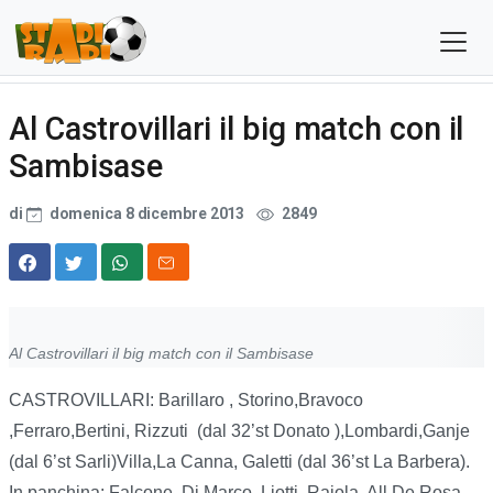
Al Castrovillari il big match con il
Sambisase
di
domenica 8 dicembre 2013
2849
Al Castrovillari il big match con il Sambisase
CASTROVILLARI: Barillaro , Storino,Bravoco
,Ferraro,Bertini, Rizzuti (dal 32’st Donato ),Lombardi,Ganje
(dal 6’st Sarli)Villa,La Canna, Galetti (dal 36’st La Barbera).
In panchina: Falcone, Di Marco, Liotti, Raiola. All De Rosa