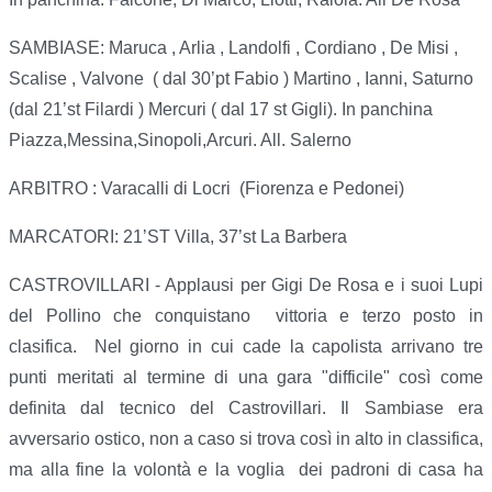
SAMBIASE: Maruca , Arlia , Landolfi , Cordiano , De Misi ,
Scalise , Valvone ( dal 30’pt Fabio ) Martino , Ianni, Saturno
(dal 21’st Filardi ) Mercuri ( dal 17 st Gigli). In panchina
Piazza,Messina,Sinopoli,Arcuri. All. Salerno
ARBITRO : Varacalli di Locri (Fiorenza e Pedonei)
MARCATORI: 21’ST Villa, 37’st La Barbera
CASTROVILLARI - Applausi per Gigi De Rosa e i suoi Lupi
del Pollino che conquistano vittoria e terzo posto in
clasifica. Nel giorno in cui cade la capolista arrivano tre
punti meritati al termine di una gara "difficile" così come
definita dal tecnico del Castrovillari. Il Sambiase era
avversario ostico, non a caso si trova così in alto in classifica,
ma alla fine la volontà e la voglia dei padroni di casa ha