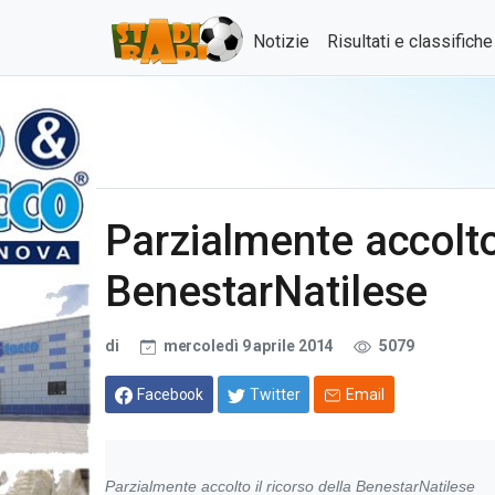
Notizie
Risultati e classifich
Parzialmente accolto 
BenestarNatilese
di
mercoledì 9 aprile 2014
5079
Facebook
Twitter
Email
Parzialmente accolto il ricorso della BenestarNatilese