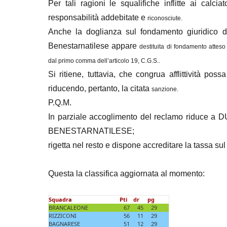
Per tali ragioni le squalifiche inflitte ai calc
responsabilità addebitate e
riconosciute.
Anche la doglianza sul fondamento giuridico d
Benestarnatilese appare
destituita di fondamento atteso
dal primo comma
dell’articolo 19, C.G.S..
Si ritiene, tuttavia, che congrua afflittività po
riducendo, pertanto, la citata
sanzione.
P.Q.M.
In parziale accoglimento del reclamo riduce a DUE
BENESTARNATILESE;
rigetta nel resto e dispone accreditare la tassa su
Questa la classifica aggiornata al momento:
Squadra
Pti
dr
pg
BRANCALEONE
67
45
29
RIZZICONI
56
11
29
BAGNARESE
51
12
29