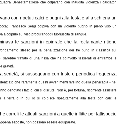
a squadra Benestarnatilese che colpivano con inaudita violenza i calciatori
o con ripetuti calci e pugni alla testa e alla schiena un
bocca; Francesco Sergi colpiva con un violento pugno in pieno viso un
ava a colpirlo sul viso procurandogli fuoriuscita di sangue.
minava le sanzioni in epigrafe che la reclamante ritiene
fondamento stesso per la penalizzazione dei tre punti in classifica sul
 si sarebbe trattato di una rissa che ha coinvolto tesserati di entrambe le
e gravità.
a serietà, si susseguano con triste e periodica frequenza
videnziato che raramente questi avvenimenti rivelino quella pervicacia - nel
no denotato i fatti di cui si discute. Non è, per fortuna, ricorrente assistere
a terra o in cui lo si colpisce ripetutamente alla testa con calci e
correli le attuali sanzioni a quelle inflitte per fattispecie
ni appena esposte, non possono essere equiparate.