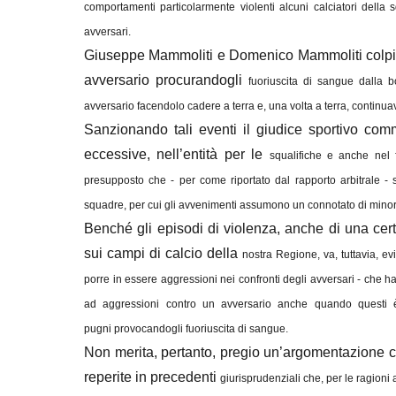
comportamenti particolarmente
violenti alcuni calciatori dell
avversari.
Giuseppe Mammoliti e Domenico Mammoliti colpivan
avversario procurandogli
fuoriuscita di sangue dalla 
avversario facendolo cadere a
terra e, una volta a terra, continu
Sanzionando tali eventi il giudice sportivo com
eccessive, nell’entità per le
squalifiche e anche nel 
presupposto che - per come riportato
dal rapporto arbitrale -
squadre, per cui gli avvenimenti
assumono un connotato di minor
Benché gli episodi di violenza, anche di una cert
sui campi di calcio della
nostra Regione, va, tuttavia, e
porre in essere
aggressioni nei confronti degli avversari - che han
ad
aggressioni contro un avversario anche quando questi è 
pugni
provocandogli fuoriuscita di sangue.
Non merita, pertanto, pregio un’argomentazione che 
reperite in precedenti
giurisprudenziali che, per le ragio