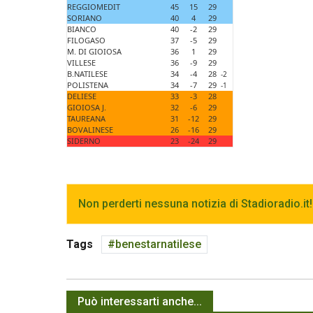
REGGIOMEDIT
45
15
29
SORIANO
40
4
29
BIANCO
40
-2
29
FILOGASO
37
-5
29
M. DI GIOIOSA
36
1
29
VILLESE
36
-9
29
B.NATILESE
34
-4
28
-2
POLISTENA
34
-7
29
-1
DELIESE
33
-3
28
GIOIOSA J.
32
-6
29
TAUREANA
31
-12
29
BOVALINESE
26
-16
29
SIDERNO
23
-24
29
Non perderti nessuna notizia di Stadioradio.it!
Tags
benestarnatilese
Può interessarti anche...