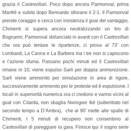
grazia il Castrovillari. Poco dopo ancora Parmonval, prima
Manfrè e subito dopo Bennardo sfiorano il 2-1. Il Parmonval
prende coraggio e cerca con insistenza il goal del vantaggio,
Chimenti si supera ancora neutralizzando un tiro di
Bognanni. Parmonval sbilanciato in avanti con il Castrovillari
che ora può tentare le ripartenze, ci prova al 73’ con
Lombardi, La Canna e La Barbera ma i tre non si capiscono
e l’azione sfuma. Passano pochi minuti ed il Castrovillari
rimane in 10, viene espulso Sarli per doppia ammonizione.
Sarli viene ammonito per simulazione in area di rigore,
successivamente ammonito per le proteste ed è espulsione. I
locali in superiorità numerica ora ci credono e vanno vicini al
goal con Citarda, non sbaglia Nwingwe Ikè (subentrato nel
secondo tempo a D’Ambra), che al 90’ mette alle spalle di
Chimenti, i 5 minuti di recupero non consentono al
Castrovillari di pareggiare la gara. Finisce qui il sogno serie