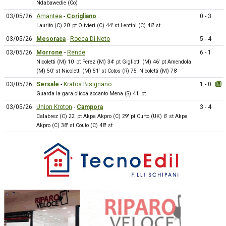
Ndabawedie (Co)
03/05/26
Amantea
-
Corigliano
0 - 3
Laurito (C) 20' pt Olivieri (C) 44' st Lentini (C) 46' st
03/05/26
Mesoraca
-
Rocca Di Neto
5 - 4
03/05/26
Morrone
-
Rende
6 - 1
Nicoletti (M) 10' pt Perez (M) 34' pt Gigliotti (M) 46' pt Amendola
(M) 50' st Nicoletti (M) 51' st Cotos (R) 75' Nicoletti (M) 78'
03/05/26
Sersale
-
Kratos Bisignano
1 - 0
Guarda la gara clicca accanto Mena (S) 41' pt
03/05/26
Union Kroton
-
Campora
3 - 4
Calabrez (C) 22' pt Akpa Akpro (C) 29' pt Curto (UK) 6' st Akpa
Akpro (C) 38' st Couto (C) 48' st