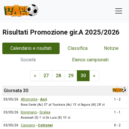
Risultati Promozione gir.A 2025/2026
Calendario e risultati
Classifica
Notizie
Società
Elenco campionati
«
27
28
29
30
»
Giornata 30
03/05/26
Altomonte
-
Acri
1 - 2
Bona Dante (Ac) 37' pt Tounkara (Ac) 13' st Segura (Al) 28' st
03/05/26
Bisignano
-
Scalea
1 - 1
Asamoah (S) 1' st De Luca (B) 15' st
03/05/26
Cassano
-
Cotronei
0 - 2