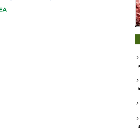
p
a
d