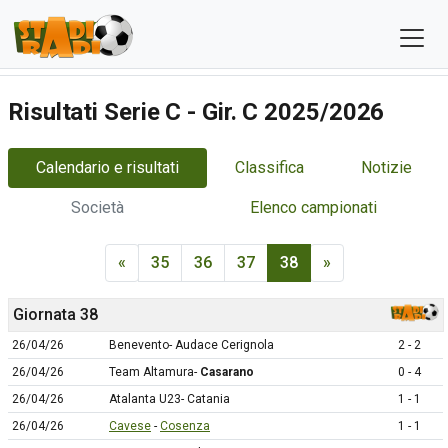
Risultati Serie C - Gir. C 2025/2026
Calendario e risultati
Classifica
Notizie
Società
Elenco campionati
«
35
36
37
38
»
Giornata 38
26/04/26
Benevento- Audace Cerignola
2 - 2
26/04/26
Team Altamura-
Casarano
0 - 4
26/04/26
Atalanta U23- Catania
1 - 1
26/04/26
Cavese
-
Cosenza
1 - 1