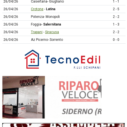
26/04/26
Casertana- Giugliano
1 - 1
26/04/26
Crotone
-
Latina
2 - 5
26/04/26
Potenza- Monopoli
2 - 2
26/04/26
Foggia-
Salernitana
1 - 3
26/04/26
Trapani
-
Siracusa
2 - 2
26/04/26
Az Picerno- Sorrento
0 - 0