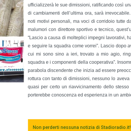
ufficializzerà le sue dimissioni, ratificando così 
di cambiamenti dell’ultima ora, sarà irrevocabile
noti motivi personali, ma voci di corridoio tutte d
malumori con direttore sportivo e tecnico, quest’u
“Lascio a causa di molteplici impegni lavorativi, 
e seguire la squadra come vorrei”. Lascio dopo av
cui mi sono sino a ieri, trovato a mio agio, rin
squadra e i componenti della cooperativa”. Insom
parabola discendente che inizia ad essere preoccu
rottura con tanto di dimissioni, nessuno lo aveva
quasi per certo un riavvicinamento dello stesso
porterebbe conoscenza ed esperienza in un ambie
Non perderti nessuna notizia di Stadioradio.it!