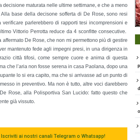
una decisione maturata nelle ultime settimane, e che a meno
. Alla base della decisone sofferta di De Rose, sono resi
a verificare parlerebbero di rapporti tesi incomprensioni e
ltimo Vittorio Perrotta reduce da 4 sconfitte consecutive.
ha affermato De Rose, che non mi permettono più di gestire
er mantenuto fede agli impegni presi, in una dirigenza in
grazio città tifosi, come sempre cuore e anima di questa
p
ma che l’aria non fosse serena in casa Paolana, dopo una
pante lo si era capito, ma che si arrivasse ad un punto di
 messo in preventivo. Ma non è tutto, altre voci darebbero
d
 De Rose, alla Polisportiva San Lucido: fatto questo che
nte già vissuto.
o
 Iscriviti ai nostri canali Telegram o Whatsapp!