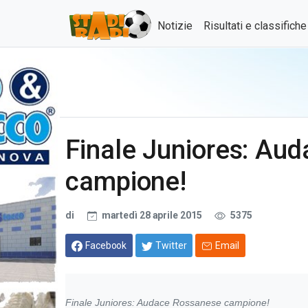
Notizie
Risultati e classifich
Finale Juniores: Au
campione!
di
martedì 28 aprile 2015
5375
Facebook
Twitter
Email
Finale Juniores: Audace Rossanese campione!