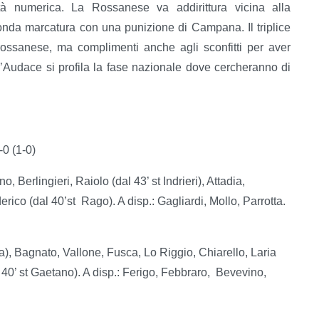
ità numerica. La Rossanese va addirittura vicina alla
nda marcatura con una punizione di Campana. Il triplice
a rossanese, ma complimenti anche agli sconfitti per aver
l’Audace si profila la fase nazionale dove cercheranno di
 (1-0)
Berlingieri, Raiolo (dal 43’ st Indrieri), Attadia,
ico (dal 40’st Rago). A disp.: Gagliardi, Mollo, Parrotta.
), Bagnato, Vallone, Fusca, Lo Riggio, Chiarello, Laria
al 40’ st Gaetano). A disp.: Ferigo, Febbraro, Bevevino,