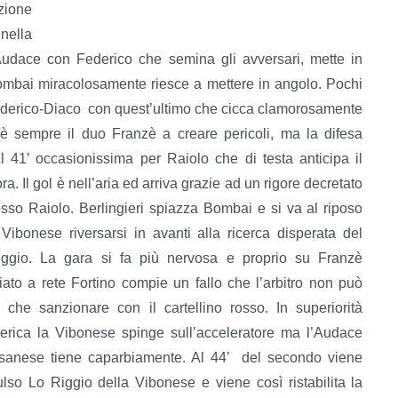
zione
nella
’Audace con Federico che semina gli avversari, mette in
ombai miracolosamente riesce a mettere in angolo. Pochi
ederico-Diaco con quest’ultimo che cicca clamorosamente
 è sempre il duo Franzè a creare pericoli, ma la difesa
 41’ occasionissima per Raiolo che di testa anticipa il
. Il gol è nell’aria ed arriva grazie ad un rigore decretato
tesso Raiolo. Berlingieri spiazza Bombai e si va al riposo
ibonese riversarsi in avanti alla ricerca disperata del
ggio.
La gara si fa più nervosa e proprio su Franzè
iato a rete Fortino compie un fallo che l’arbitro non può
o che sanzionare con il cartellino rosso. In superiorità
rica la Vibonese spinge sull’acceleratore ma l’Audace
sanese tiene caparbiamente. Al 44’ del secondo viene
lso Lo Riggio della Vibonese e viene così ristabilita la