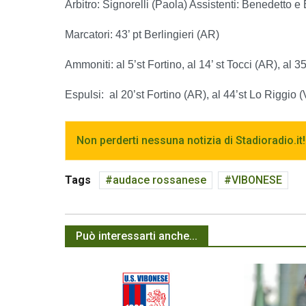
Arbitro: Signorelli (Paola) Assistenti: Benedetto e
Marcatori: 43’ pt Berlingieri (AR)
Ammoniti: al 5’st Fortino, al 14’ st Tocci (AR), al 3
Espulsi: al 20’st Fortino (AR), al 44’st Lo Riggio (
Non perderti nessuna notizia di Stadioradio.it!
Tags
audace rossanese
VIBONESE
Può interessarti anche...