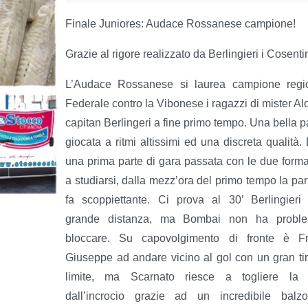
Finale Juniores: Audace Rossanese campione!
Grazie al rigore realizzato da Berlingieri i Cosen
L’Audace Rossanese si laurea campione region
Federale contro la Vibonese i ragazzi di mister Alo
capitan Berlingeri a fine primo tempo.
Una bella pa
giocata a ritmi altissimi ed una discreta qualità
una prima parte di gara passata con le due forma
a studiarsi, dalla mezz’ora del primo tempo la part
fa scoppiettante. Ci prova al 30’ Berlingieri 
grande distanza, ma Bombai non ha probl
bloccare. Su capovolgimento di fronte è F
Giuseppe ad andare vicino al gol con un gran tir
limite, ma Scarnato riesce a togliere la 
dall’incrocio grazie ad un incredibile balz