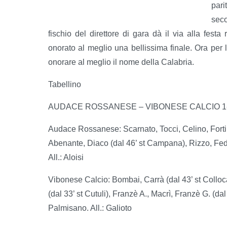
par
seco
fischio del direttore di gara dà il via alla fest
onorato al meglio una bellissima finale. Ora per 
onorare al meglio il nome della Calabria.
Tabellino
AUDACE ROSSANESE – VIBONESE CALCIO 1-0
Audace Rossanese: Scarnato, Tocci, Celino, Fortino, 
Abenante, Diaco (dal 46’ st Campana), Rizzo, Feder
All.: Aloisi
Vibonese Calcio: Bombai, Carrà (dal 43’ st Colloca
(dal 33’ st Cutuli), Franzè A., Macrì, Franzè G. (d
Palmisano. All.: Galioto