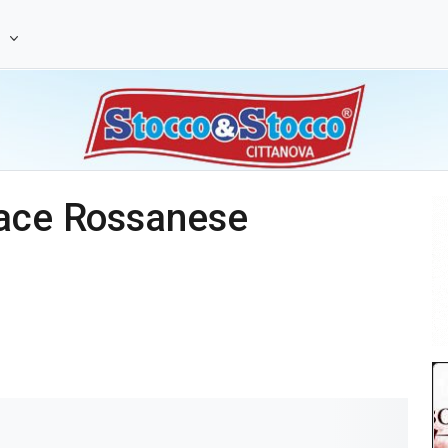
e
dace Rossanese