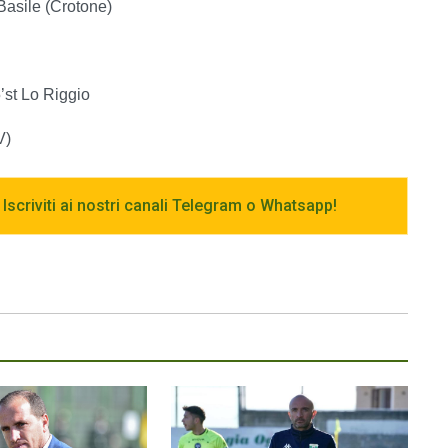
 Basile (Crotone)
5’st Lo Riggio
V)
 Iscriviti ai nostri canali Telegram o Whatsapp!