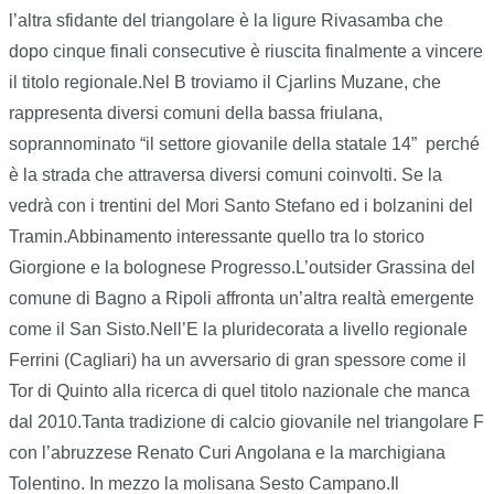
l’altra sfidante del triangolare è la ligure Rivasamba che
dopo cinque finali consecutive è riuscita finalmente a vincere
il titolo regionale.Nel B troviamo il Cjarlins Muzane, che
rappresenta diversi comuni della bassa friulana,
soprannominato “il settore giovanile della statale 14” perché
è la strada che attraversa diversi comuni coinvolti. Se la
vedrà con i trentini del Mori Santo Stefano ed i bolzanini del
Tramin.Abbinamento interessante quello tra lo storico
Giorgione e la bolognese Progresso.L’outsider Grassina del
comune di Bagno a Ripoli affronta un’altra realtà emergente
come il San Sisto.Nell’E la pluridecorata a livello regionale
Ferrini (Cagliari) ha un avversario di gran spessore come il
Tor di Quinto alla ricerca di quel titolo nazionale che manca
dal 2010.Tanta tradizione di calcio giovanile nel triangolare F
con l’abruzzese Renato Curi Angolana e la marchigiana
Tolentino. In mezzo la molisana Sesto Campano.Il