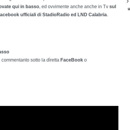
ovate qui in basso
, ed ovvimente anche anche in Tv
sul
u
acebook ufficiali di StadioRadio ed LND Calabria
.
asso
i commentanto sotto la dìretta
FaceBook
o