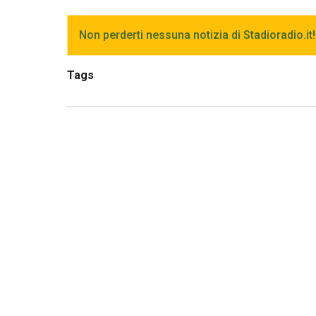
Non perderti nessuna notizia di Stadioradio.it!
Tags