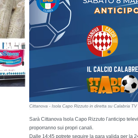
Cittanova - Isola Capo Rizzuto in diretta su Calabria TV
Sarà Cittanova Isola Capo Rizzuto l'anticipo telev
proporranno sui propri canali.
Dalle 14:45 potrete seguire la gara valida per la