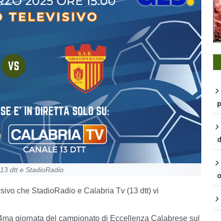
p
d
 13 dtt e StadioRadio
o
isivo che StadioRadio e Calabria Tv (13 dtt) vi
 24ma giornata del campionato di Eccellenza Calabrese sul