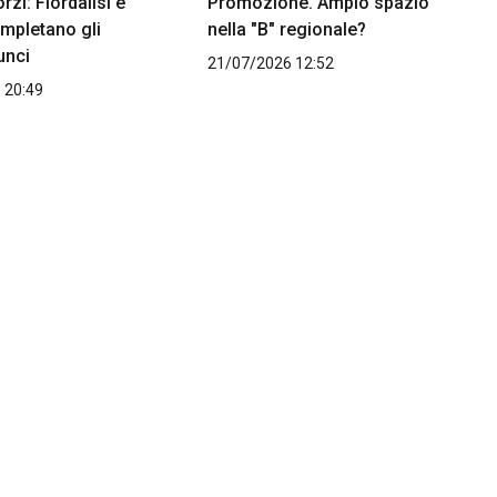
rzi: Fiordalisi e
Promozione. Ampio spazio
ompletano gli
nella "B" regionale?
unci
21/07/2026 12:52
 20:49