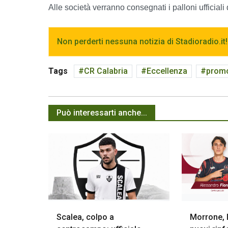
Alle società verranno consegnati i palloni ufficiali
Non perderti nessuna notizia di Stadioradio.it!
Tags
CR Calabria
Eccellenza
prom
Può interessarti anche...
Scalea, colpo a
Morrone, l