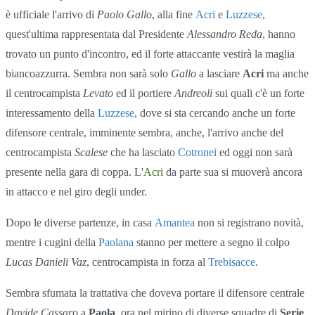
è ufficiale l'arrivo di
Paolo Gallo
, alla fine
Acri
e
Luzzese
,
quest'ultima rappresentata dal Presidente
Alessandro Reda
, hanno
trovato un punto d'incontro, ed il forte attaccante vestirà la maglia
biancoazzurra. Sembra non sarà solo
Gallo
a lasciare
Acri
ma anche
il centrocampista
Levato
ed il portiere
Andreoli
sui quali c'è un forte
interessamento della
Luzzese
, dove si sta cercando anche un forte
difensore centrale, imminente sembra, anche, l'arrivo anche del
centrocampista
Scalese
che ha lasciato
Cotronei
ed oggi non sarà
presente nella gara di coppa. L'
Acri
da parte sua si muoverà ancora
in attacco e nel giro degli under.
Dopo le diverse partenze, in casa
Amantea
non si registrano novità,
mentre i cugini della
Paolana
stanno per mettere a segno il colpo
Lucas Danieli Vaz
, centrocampista in forza al
Trebisacce
.
Sembra sfumata la trattativa che doveva portare il difensore centrale
Davide Cassar
o a
Paola
, ora nel mirino di diverse squadre di
Serie