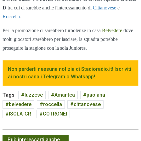
D
tra cui ci sarebbe anche l'interessamento di
Cittanovese
e
Roccella
.
Per la promozione ci sarebbero turbolenze in casa
Belvedere
dove
molti giocatori starebbero per lasciare, la squadra potrebbe
proseguire la stagione con la sola Juniores.
Non perderti nessuna notizia di Stadioradio.it! Iscriviti
ai nostri canali Telegram o Whatsapp!
Tags
luzzese
Amantea
paolana
belvedere
roccella
cittanovese
ISOLA-CR
COTRONEI
Può interessarti anche...