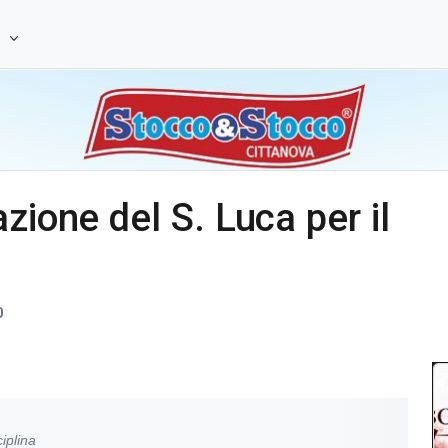
e
zione del S. Luca per il
0
iplina