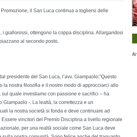
i Promozione, il San Luca continua a togliersi delle
 i giallorossi, ottengono la coppa disciplina. Allargandosi
si piazzano al secondo posto.
Ar
e, dal presidente del San Luca, l’avv. Giampaolo:”Questo
a nostra filosofia e il nostro modo di approcciarci allo
e, sul quale investiamo con passione e sacrifici – ha
 Giampaolo -. La lealtà, la correttezza e un
uali la nostra società si fonda e deve continuare ad
i. Essere vincitori del Premio Disciplina a livello regionale
a nazionale, per una realtà sociale come San Luca deve
 sulla nostra comunità. Sono felice anche del traguardo