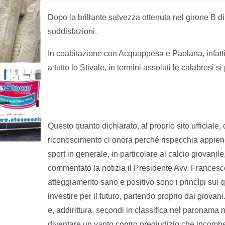
Dopo la brillante salvezza ottenuta nel girone B d
soddisfazioni.
In coabitazione con Acquappesa e Paolana, infatti,
a tutto lo Stivale, in termini assoluti le calabresi 
Questo quanto dichiarato, al proprio sito ufficial
riconoscimento ci onora perché rispecchia appieno l
sport in generale, in particolare al calcio giovanil
commentato la notizia il Presidente Avv. Francesco
atteggiamento sano e positivo sono i princìpi sui q
investire per il futuro, partendo proprio dai giovan
e, addirittura, secondi in classifica nel paronam
diventare un vanto contro pregiudizio che incombe