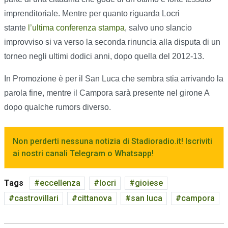
imprenditoriale. Mentre per quanto riguarda Locri
stante
l’ultima conferenza stampa
, salvo uno slancio
improvviso si va verso la seconda rinuncia alla disputa di un
torneo negli ultimi dodici anni, dopo quella del 2012-13.
In Promozione è per il San Luca che sembra stia arrivando la
parola fine, mentre il Campora sarà presente nel girone A
dopo qualche rumors diverso.
Non perderti nessuna notizia di Stadioradio.it! Iscriviti
ai nostri canali Telegram o Whatsapp!
Tags
eccellenza
locri
gioiese
castrovillari
cittanova
san luca
campora