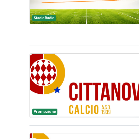
StadioRadio
Promozione