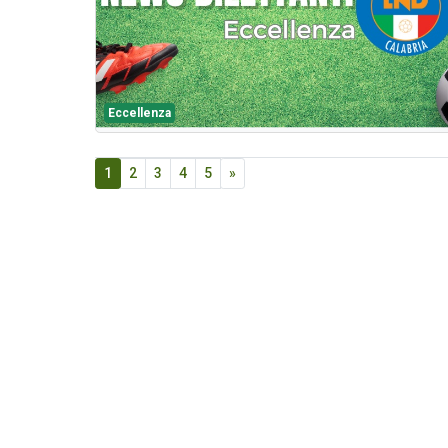
Eccellenza
1
2
3
4
5
»