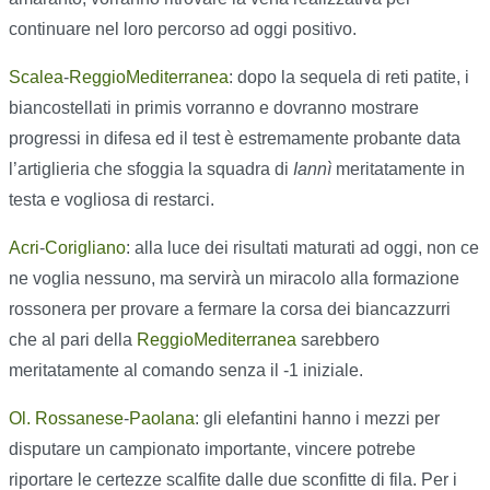
continuare nel loro percorso ad oggi positivo.
Scalea
-
ReggioMediterranea
: dopo la sequela di reti patite, i
biancostellati in primis vorranno e dovranno mostrare
progressi in difesa ed il test è estremamente probante data
l’artiglieria che sfoggia la squadra di
Iannì
meritatamente in
testa e vogliosa di restarci.
Acri
-
Corigliano
: alla luce dei risultati maturati ad oggi, non ce
ne voglia nessuno, ma servirà un miracolo alla formazione
rossonera per provare a fermare la corsa dei biancazzurri
che al pari della
ReggioMediterranea
sarebbero
meritatamente al comando senza il -1 iniziale.
Ol. Rossanese
-
Paolana
: gli elefantini hanno i mezzi per
disputare un campionato importante, vincere potrebe
riportare le certezze scalfite dalle due sconfitte di fila. Per i