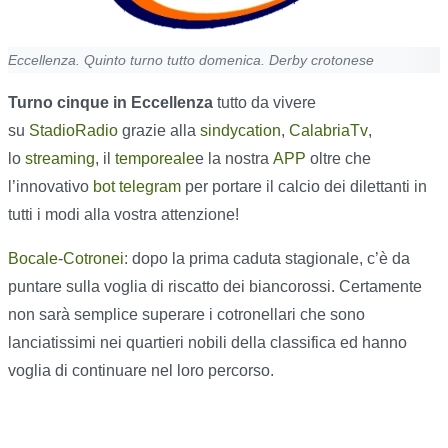
Eccellenza. Quinto turno tutto domenica. Derby crotonese
Turno
cinque
in Eccellenza
tutto da vivere
su
StadioRadio
grazie alla
s
i
nd
y
cation
,
CalabriaTv
,
lo
streaming
, il
temporeale
e la nostra
APP
oltre che
l’innovativo
bot telegram
per portare il calcio dei dilettanti in
tutti i modi alla vostra attenzione!
Bocale
-
Cotronei
: dopo la prima caduta stagionale, c’è da
puntare sulla voglia di riscatto dei biancorossi. Certamente
non sarà semplice superare i cotronellari che sono
lanciatissimi nei quartieri nobili della classifica ed hanno
voglia di continuare nel loro percorso.