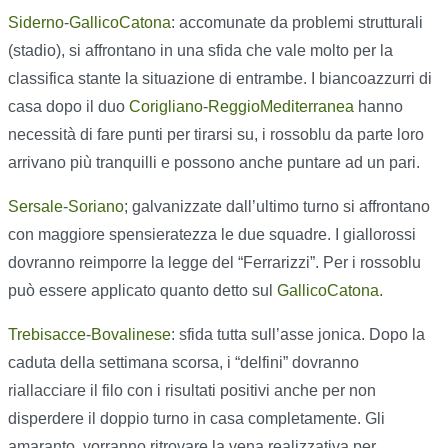
Siderno
-
GallicoCatona
: accomunate da problemi strutturali
(stadio), si affrontano in una sfida che vale molto per la
classifica stante la situazione di entrambe. I biancoazzurri di
casa dopo il duo
Corigliano
-
ReggioMediterranea
hanno
necessità di fare punti per tirarsi su, i rossoblu da parte loro
arrivano più tranquilli e possono anche puntare ad un pari.
Sersale
-
Soriano
; galvanizzate dall’ultimo turno si affrontano
con maggiore spensieratezza le due squadre. I giallorossi
dovranno reimporre la legge del “Ferrarizzi”. Per i rossoblu
può essere applicato quanto detto sul
GallicoCatona
.
Trebisacce
-
Bovalinese
: sfida tutta sull’asse jonica. Dopo la
caduta della settimana scorsa, i “delfini” dovranno
riallacciare il filo con i risultati positivi anche per non
disperdere il doppio turno in casa completamente. Gli
amaranto, vorranno ritrovare la vena realizzativa per