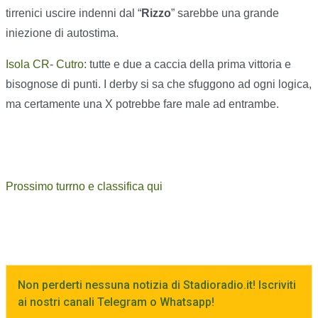
tirrenici uscire indenni dal “
Rizzo
” sarebbe una grande
iniezione di autostima.
Isola CR
-
Cutro
: tutte e due a caccia della prima vittoria e
bisognose di punti. I derby si sa che sfuggono ad ogni logica,
ma certamente una X potrebbe fare male ad entrambe.
Prossimo turrno e classifica qui
Non perderti nessuna notizia di Stadioradio.it! Iscriviti
ai nostri canali Telegram o Whatsapp!