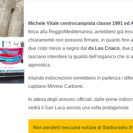
Michele Vitale centrocampista classe 1991 ed
forza alla ReggioMediterranea, avrebbero già trova
chiaramente non possono firmare, in quanto fino a
due colpi messi a segno dal
ds Leo Criaco
, due 
lasciano intendere la qualità dell'organico che si 
agonistica.
Intando indiscrezioni vorrebbero in partenza i di
capitano Mimmo Carbone.
In attesa degli annunci ufficiali, dalle prime indi
vedrà il San Luca ancora una volta protagonista
Non perderti nessuna notizia di Stadioradio.it!