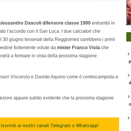
 Alessandro Dascoli difensore classe 1990
entrambi in
to l'accordo con il San Luca. I due calciatori che
l 30 giugno tesserati della Reggiomed sarebbero i primi
pedine fortemente volute da
mister Franco Viola
che
andrà a formare in vista della prossima stagione
p
fensori Vincenzo e Davide Aquino come il centrocampista e
d
screzioni appare subito evidente che la prossima stagione
o
 Iscriviti ai nostri canali Telegram o Whatsapp!