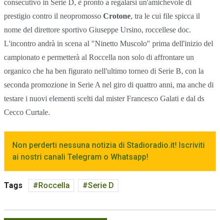
consecutivo in Serie D, è pronto a regalarsi un'amichevole di
prestigio contro il neopromosso
Crotone
, tra le cui file spicca il
nome del direttore sportivo Giuseppe Ursino, roccellese doc.
L'incontro andrà in scena al "Ninetto Muscolo" prima dell'inizio del
campionato e permetterà al Roccella non solo di affrontare un
organico che ha ben figurato nell'ultimo torneo di Serie B, con la
seconda promozione in Serie A nel giro di quattro anni, ma anche di
testare i nuovi elementi scelti dal mister Francesco Galati e dal ds
Cecco Curtale.
Non perderti nessuna notizia di Stadioradio.it! Iscriviti
ai nostri canali Telegram o Whatsapp!
Tags
Roccella
Serie D