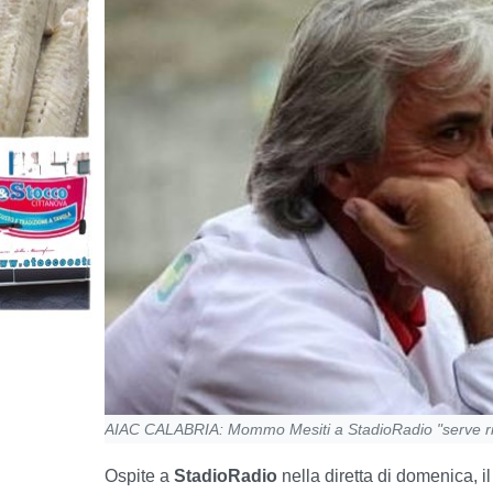
AIAC CALABRIA: Mommo Mesiti a StadioRadio "serve ric
Ospite a
StadioRadio
nella diretta di domenica, il