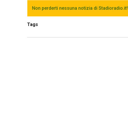
Non perderti nessuna notizia di Stadioradio.it!
Tags