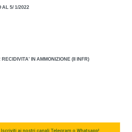
AL 5/ 1/2022
ECIDIVITA' IN AMMONIZIONE (II INFR)
 Iscriviti ai nostri canali Telegram o Whatsapp!