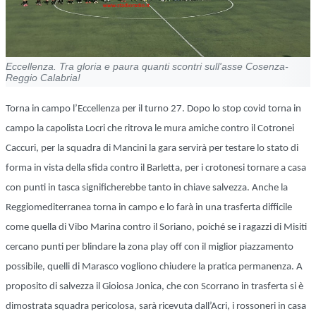
Eccellenza. Tra gloria e paura quanti scontri sull'asse Cosenza-
Reggio Calabria!
Torna in campo l’Eccellenza per il turno 27. Dopo lo stop covid torna in
campo la capolista Locri che ritrova le mura amiche contro il Cotronei
Caccuri, per la squadra di Mancini la gara servirà per testare lo stato di
forma in vista della sfida contro il Barletta, per i crotonesi tornare a casa
con punti in tasca significherebbe tanto in chiave salvezza. Anche la
Reggiomediterranea torna in campo e lo farà in una trasferta difficile
come quella di Vibo Marina contro il Soriano, poiché se i ragazzi di Misiti
cercano punti per blindare la zona play off con il miglior piazzamento
possibile, quelli di Marasco vogliono chiudere la pratica permanenza. A
proposito di salvezza il Gioiosa Jonica, che con Scorrano in trasferta si è
dimostrata squadra pericolosa, sarà ricevuta dall’Acri, i rossoneri in casa