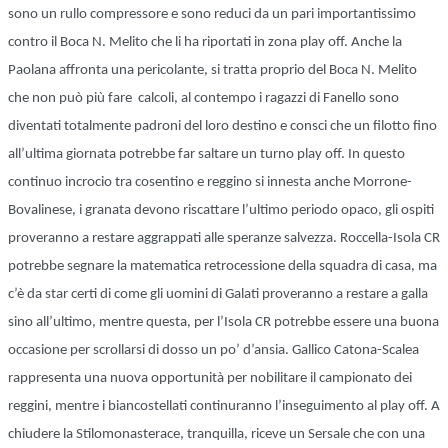
sono un rullo compressore e sono reduci da un pari importantissimo
contro il Boca N. Melito che li ha riportati in zona play off. Anche la
Paolana affronta una pericolante, si tratta proprio del Boca N. Melito
che non può più fare calcoli, al contempo i ragazzi di Fanello sono
diventati totalmente padroni del loro destino e consci che un filotto fino
all’ultima giornata potrebbe far saltare un turno play off. In questo
continuo incrocio tra cosentino e reggino si innesta anche Morrone-
Bovalinese, i granata devono riscattare l’ultimo periodo opaco, gli ospiti
proveranno a restare aggrappati alle speranze salvezza. Roccella-Isola CR
potrebbe segnare la matematica retrocessione della squadra di casa, ma
c’è da star certi di come gli uomini di Galati proveranno a restare a galla
sino all’ultimo, mentre questa, per l’Isola CR potrebbe essere una buona
occasione per scrollarsi di dosso un po’ d’ansia. Gallico Catona-Scalea
rappresenta una nuova opportunità per nobilitare il campionato dei
reggini, mentre i biancostellati continuranno l’inseguimento al play off. A
chiudere la Stilomonasterace, tranquilla, riceve un Sersale che con una