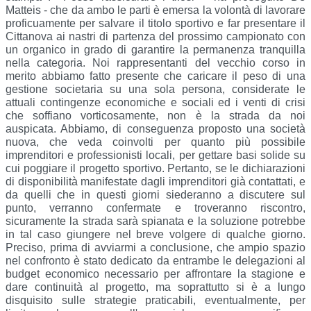
Matteis - che da ambo le parti è emersa la volontà di lavorare 
proficuamente per salvare il titolo sportivo e far presentare il 
Cittanova ai nastri di partenza del prossimo campionato con 
un organico in grado di garantire la permanenza tranquilla 
nella categoria. Noi rappresentanti del vecchio corso in 
merito abbiamo fatto presente che caricare il peso di una 
gestione societaria su una sola persona, considerate le 
attuali contingenze economiche e sociali ed i venti di crisi 
che soffiano vorticosamente, non è la strada da noi 
auspicata. Abbiamo, di conseguenza proposto una società 
nuova, che veda coinvolti per quanto più possibile 
imprenditori e professionisti locali, per gettare basi solide su 
cui poggiare il progetto sportivo. Pertanto, se le dichiarazioni 
di disponibilità manifestate dagli imprenditori già contattati, e 
da quelli che in questi giorni siederanno a discutere sul 
punto, verranno confermate e troveranno riscontro, 
sicuramente la strada sarà spianata e la soluzione potrebbe 
in tal caso giungere nel breve volgere di qualche giorno. 
Preciso, prima di avviarmi a conclusione, che ampio spazio 
nel confronto è stato dedicato da entrambe le delegazioni al 
budget economico necessario per affrontare la stagione e 
dare continuità al progetto, ma soprattutto si è a lungo 
disquisito sulle strategie praticabili, eventualmente, per 