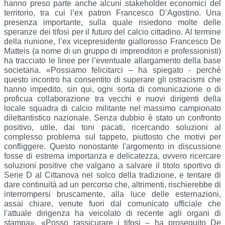
hanno preso parte anche alcuni stakeholder economici del 
territorio, tra cui l’ex patron Francesco D’Agostino. Una 
presenza importante, sulla quale risiedono molte delle 
speranze dei tifosi per il futuro del calcio cittadino. Al termine 
della riunione, l’ex vicepresidente giallorosso Francesco De 
Matteis (a nome di un gruppo di imprenditori e professionisti) 
ha tracciato le linee per l’eventuale allargamento della base 
societaria. «Possiamo felicitarci – ha spiegato - perché 
questo incontro ha consentito di superare gli ostracismi che 
hanno impedito, sin qui, ogni sorta di comunicazione o di 
proficua collaborazione tra vecchi e nuovi dirigenti della 
locale squadra di calcio militante nel massimo campionato 
dilettantistico nazionale. Senza dubbio è stato un confronto 
positivo, utile, dai toni pacati, ricercando soluzioni al 
complesso problema sul tappeto, piuttosto che motivi per 
confliggere. Questo nonostante l'argomento in discussione 
fosse di estrema importanza e delicatezza, ovvero ricercare 
soluzioni positive che valgano a salvare il titolo sportivo di 
Serie D al Cittanova nel solco della tradizione, e tentare di 
dare continuità ad un percorso che, altrimenti, rischierebbe di 
interrompersi bruscamente, alla luce delle esternazioni, 
assai chiare, venute fuori dal comunicato ufficiale che 
l'attuale dirigenza ha veicolato di recente agli organi di 
stampa». «Posso rassicurare i tifosi – ha proseguito De 