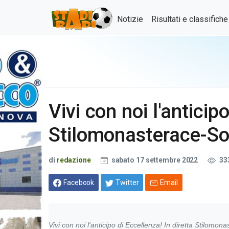
Notizie
Risultati e classifich
Vivi con noi l'anticip
Stilomonasterace-So
di
redazione
sabato 17 settembre 2022
33
Facebook
Twitter
Email
Vivi con noi l'anticipo di Eccellenza! In diretta Stilomon