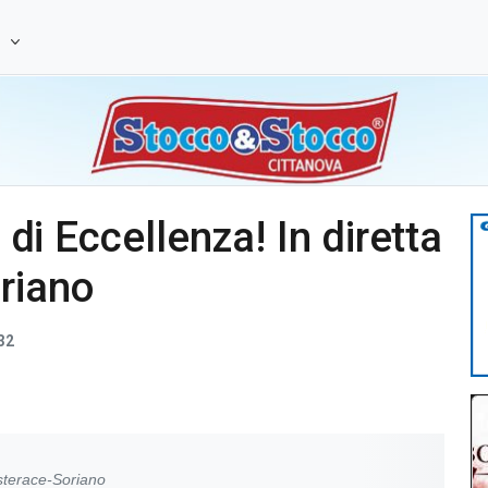
e
o di Eccellenza! In diretta
riano
32
asterace-Soriano