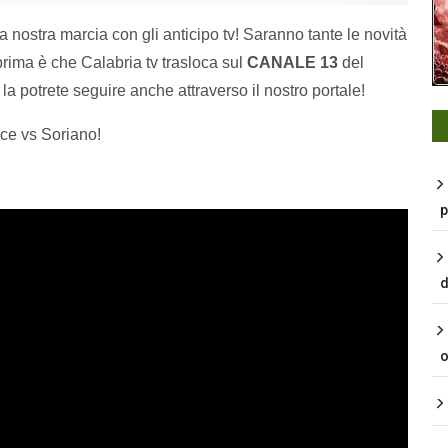
nostra marcia con gli anticipo tv! Saranno tante le novità
rima è che Calabria tv trasloca sul
CANALE 13
del
la potrete seguire anche attraverso il nostro portale!
ce vs Soriano!
p
d
o