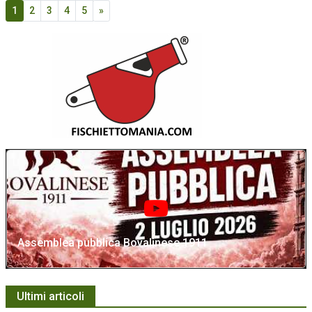
1
2
3
4
5
»
Assemblea pubblica Bovalinese 1911
Ultimi articoli