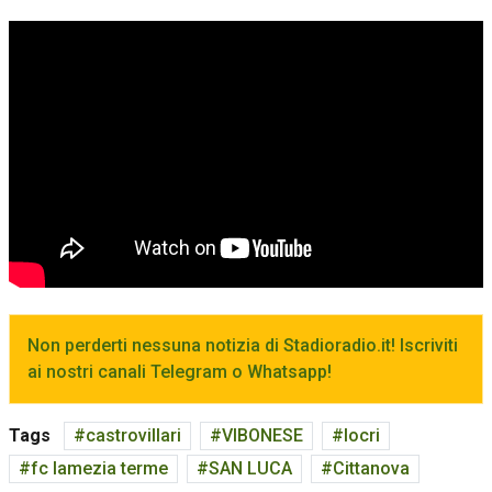
Non perderti nessuna notizia di Stadioradio.it! Iscriviti
ai nostri canali Telegram o Whatsapp!
Tags
castrovillari
VIBONESE
locri
fc lamezia terme
SAN LUCA
Cittanova