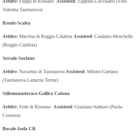
Arbitro
: Filippi di Rossano
Assistenti
: Zappino-Luccisano (Vibo
Valentia-Taurianova)
Rende-Scalea
Arbitro
: Macrina di Reggio Calabria
Assistenti
: Catalano-Moschella
(Reggio Calabria)
Sersale-Soriano
Arbitro
: Navarino di Taurianova
Assistenti
: Milone-Gaetano
(Taurianova-Lamezia Terme)
Stilomonasterace-Gallico Catona
Arbitro
: Fede di Rossano
Assistenti
: Graziano-Salituro (Paola-
Cosenza)
Bocale-Isola CR