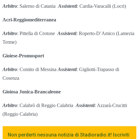
Arbitro
: Salerno di Catania
Assistenti
: Cardia-Varacalli (Locri)
Acri-Reggiomediterranea
Arbitro
: Pittella di Crotone
Assistenti
: Roperto-D’Amico (Lamezia
Terme)
Gioiese-Promosport
Arbitro
: Comito di Messina
Assistenti
: Gigliotti-Trapasso di
Cosenza
Gioiosa Jonica-Brancaleone
Arbitro
: Calabrò di Reggio Calabria
Assistenti
: Azzarà-Crucitti
(Reggio Calabria)
Non perderti nessuna notizia di Stadioradio.it! Iscriviti